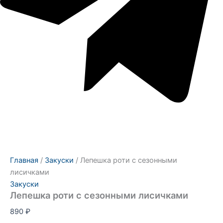
Главная
/
Закуски
/ Лепешка роти с сезонными
лисичками
Закуски
Лепешка роти с сезонными лисичками
890
₽