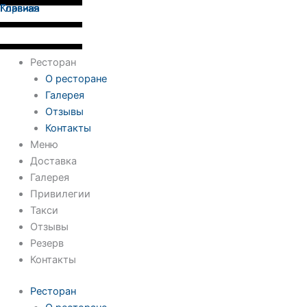
Количество
Перейти
Главная
Главная
Корзина
Главная
товара
к
Лепешка
содержимому
роти
с
Ресторан
сезонными
О ресторане
лисичками
Галерея
Отзывы
Контакты
Меню
Доставка
Галерея
Привилегии
Такси
Отзывы
Резерв
Контакты
Ресторан