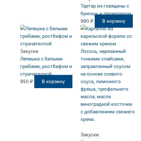
Тартар из говядины с
бриошь и пармезаном
990
₽
В корзину
Закуски
Лосось, нарезанный
Лепешка с белыми
тонкими слайсами,
грибами, ростбифом и
заправленный соусом
страчателлой
на основе соевого
950
₽
В корзину
соуса, лимонного
фреша, трюфельного
масла, масла
виноградной косточки
с добавлением свежего
хрена.
Закуски