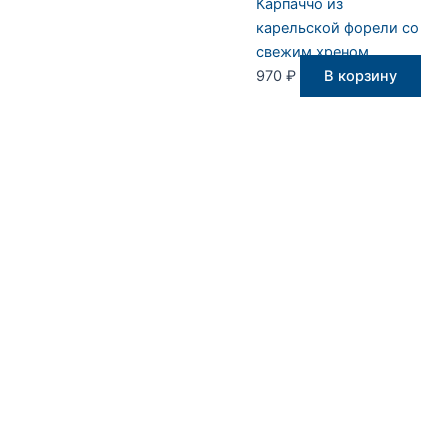
Карпаччо из
карельской форели со
свежим хреном
970
₽
В корзину