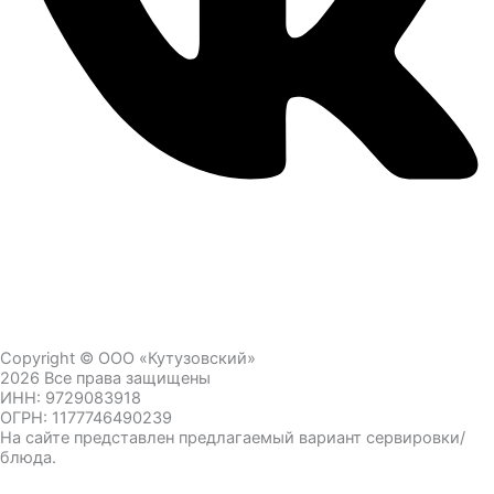
Copyright © ООО «Кутузовский»
2026 Все права защищены
ИНН: 9729083918
ОГРН: 1177746490239
На сайте представлен предлагаемый вариант сервировки/
блюда.