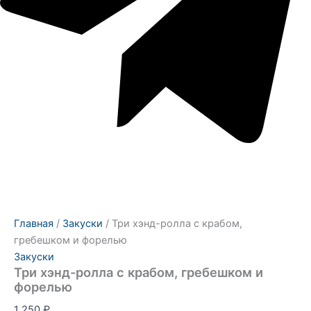
Главная
/
Закуски
/ Три хэнд-ролла с крабом,
гребешком и форелью
Закуски
Три хэнд-ролла с крабом, гребешком и
форелью
1 250
₽