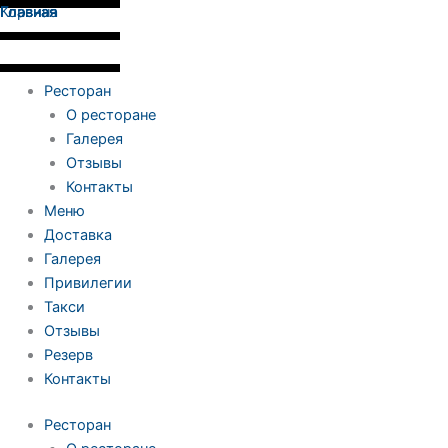
Количество
Перейти
Главная
Главная
Корзина
Главная
товара
к
Три
содержимому
хэнд-
ролла
Ресторан
с
О ресторане
крабом,
Галерея
гребешком
Отзывы
и
Контакты
форелью
Меню
Доставка
Галерея
Привилегии
Такси
Отзывы
Резерв
Контакты
Ресторан