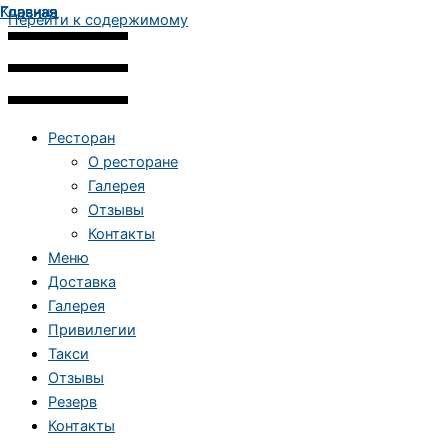
Главная
Главная
Корзина
Главная
Перейти к содержимому
Ресторан
О ресторане
Галерея
Отзывы
Контакты
Меню
Доставка
Галерея
Привилегии
Такси
Отзывы
Резерв
Контакты