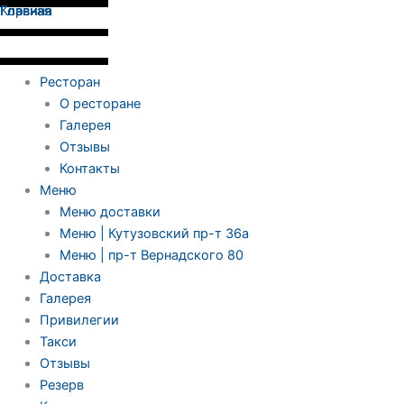
Количество
Перейти
Главная
Главная
Корзина
Главная
товара
к
Брускетта
содержимому
с
икрой
Ресторан
щуки
О ресторане
и
Галерея
печеным
Отзывы
перцем
Контакты
Меню
Меню доставки
Меню | Кутузовский пр-т 36а
Меню | пр-т Вернадского 80
Доставка
Галерея
Привилегии
Такси
Отзывы
Резерв