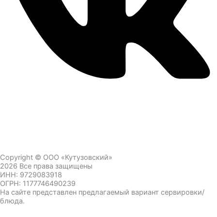
Copyright © ООО «Кутузовский»
2026 Все права защищены
ИНН: 9729083918
ОГРН: 1177746490239
На сайте представлен предлагаемый вариант сервировки/
блюда.