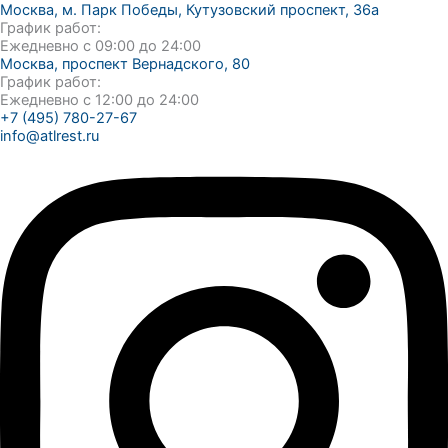
Москва, м. Парк Победы, Кутузовский проспект, 36а
График работ:
Ежедневно с 09:00 до 24:00
Москва, проспект Вернадского, 80
График работ:
Ежедневно с 12:00 до 24:00
+7 (495) 780-27-67
info@atlrest.ru