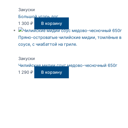
Закуски
Большой угорь дог
1 300
₽
В корзину
Пряно-островатые чилийские мидии, томлёные в
соусе, с чиабаттой на гриле.
Закуски
Чилийские мидии соус медово-чесночный 650г
1 290
₽
В корзину