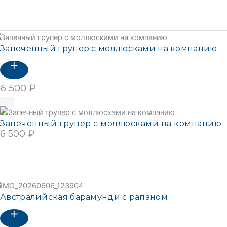
Подробнее
Запеченный групер с моллюсками на компанию
6 500
₽
В корзину
Запеченный групер с моллюсками на компанию
6 500
₽
В КОРЗИНУ
Подробнее
Австралийская барамунди с рапаном