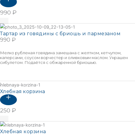
990
₽
В корзину
Тартар из говядины с бриошь и пармезаном
990
₽
В КОРЗИНУ
Мелко рубленая говядина замешана с желтком, кетчупом,
каперсами, соусом ворчестер и оливковым маслом. Украшен
сибулетом. Подаётся с обжаренной бриошью.
Подробнее
Хлебная корзина
250
₽
В корзину
Хлебная корзина