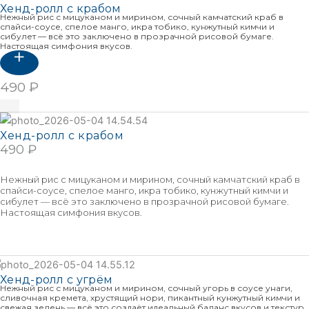
Хенд-ролл с крабом
Нежный рис с мицуканом и мирином, сочный камчатский краб в
спайси-соусе, спелое манго, икра тобико, кунжутный кимчи и
сибулет — всё это заключено в прозрачной рисовой бумаге.
Настоящая симфония вкусов.
490
₽
В корзину
Хенд-ролл с крабом
490
₽
В КОРЗИНУ
Нежный рис с мицуканом и мирином, сочный камчатский краб в
спайси-соусе, спелое манго, икра тобико, кунжутный кимчи и
сибулет — всё это заключено в прозрачной рисовой бумаге.
Настоящая симфония вкусов.
Подробнее
Хенд-ролл с угрём
Нежный рис с мицуканом и мирином, сочный угорь в соусе унаги,
сливочная кремета, хрустящий нори, пикантный кунжутный кимчи и
свежая зелень — всё это создаёт идеальный баланс вкусов и текстур.