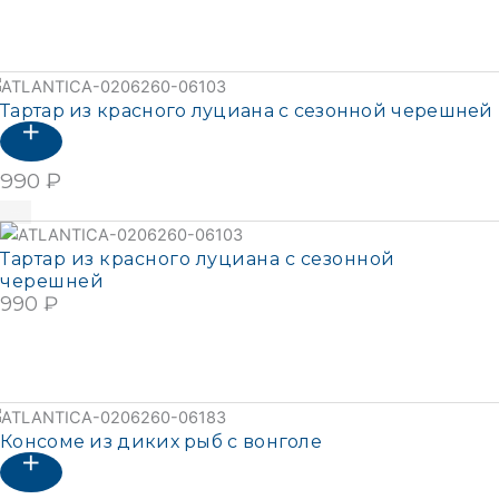
Подробнее
Тартар из красного луциана с сезонной черешней
990
₽
В корзину
Тартар из красного луциана с сезонной
черешней
990
₽
В КОРЗИНУ
Подробнее
Консоме из диких рыб с вонголе