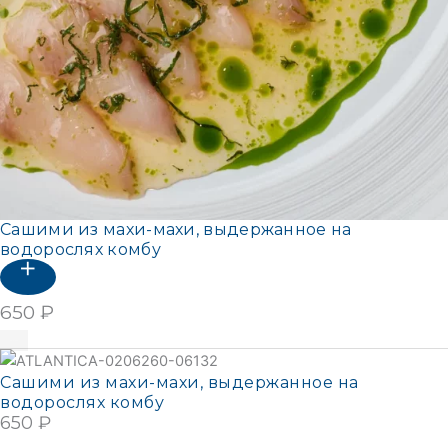
Сашими из махи-махи, выдержанное на
водорослях комбу
650
₽
В корзину
Сашими из махи-махи, выдержанное на
водорослях комбу
650
₽
В КОРЗИНУ