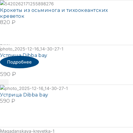
Крокеты из осьминога и тихоокеантских
креветок
820
₽
ПОДРОБНЕЕ
RAW
Подробнее
Устрица Dibba bay
Подробнее
590
₽
Подробнее
Устрица Dibba bay
590
₽
ПОДРОБНЕЕ
Подробнее