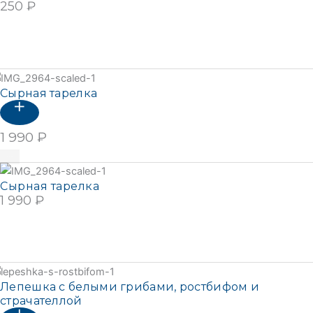
250
₽
В КОРЗИНУ
Подробнее
Сырная тарелка
1 990
₽
В корзину
Сырная тарелка
1 990
₽
В КОРЗИНУ
Подробнее
Лепешка с белыми грибами, ростбифом и
страчателлой