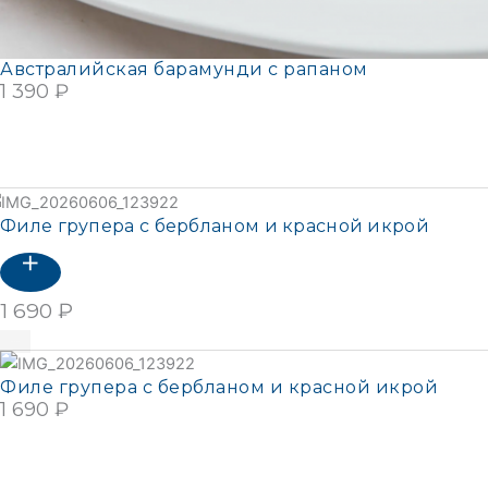
Австралийская барамунди с рапаном
1 390
₽
В КОРЗИНУ
Подробнее
Филе групера с бербланом и красной икрой
1 690
₽
В корзину
Филе групера с бербланом и красной икрой
1 690
₽
В КОРЗИНУ