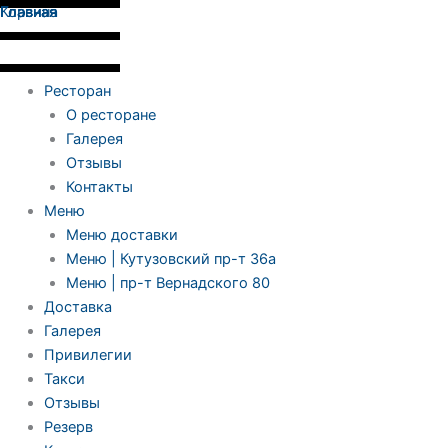
Перейти
Главная
Главная
Корзина
Главная
к
содержимому
Ресторан
О ресторане
Галерея
Отзывы
Контакты
Меню
Меню доставки
Меню | Кутузовский пр-т 36а
Меню | пр-т Вернадского 80
Доставка
Галерея
Привилегии
Такси
Отзывы
Резерв