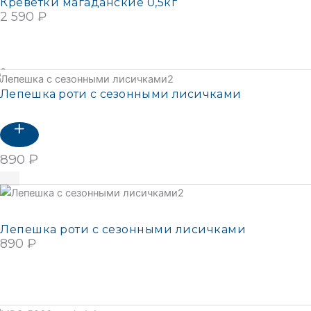
Креветки магаданские 0,5кг
2 590
₽
В КОРЗИНУ
Закуски
Подробнее
Лепешка роти с сезонными лисичками
NEW
890
₽
В корзину
NEW
Лепешка роти с сезонными лисичками
890
₽
В КОРЗИНУ
Подробнее