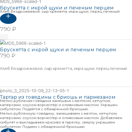
Брускетта с икрой щуки и печеным перцем
Хлеб бездрожжевой, сыр креметта, икра щуки, перец печеный
790
₽
В корзину
Брускетта с икрой щуки и печеным перцем
790
₽
В КОРЗИНУ
Хлеб бездрожжевой, сыр креметта, икра щуки, перец печеный
Подробнее
Тартар из говядины с бриошь и пармезаном
Мелко рубленая говядина замешана с желтком, кетчупом,
каперсами, соусом ворчестер и оливковым маслом. Украшен
сибулетом. Подаётся с обжаренной бриошью.
Мелко рубленную говядину, замешиваем с желток, кетчупом,
каперсами, соусом ворчестер и оливковым маслом. Добавляем
сибулет и выкладываем красиво в тарелку, сверху украшаем
сибулетом. Подаем с обжаренной бриошью