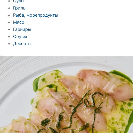
Супы
Гриль
Рыба, морепродукты
Мясо
Гарниры
Соусы
Десерты
Фестивали
Подробнее