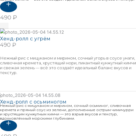
490
₽
В корзину
Хенд-ролл с угрём
490
₽
В КОРЗИНУ
Нежный рис с мицуканом и мирином, сочный угорь в соусе унаги,
сливочная кремета, хрустящий нори, пикантный кунжутный кимчи
и свежая зелень — всё это создаёт идеальный баланс вкусов и
текстур.
Подробнее
Хенд-ролл с осьминогом
Нежный рис с мицуканом и мирином, сочный осьминог, сливочная
кремета и пряный соус из зелени, дополненные острым чимичурри
и хрустящим кунжутным кимчи — это взрыв вкусов и текстур,
вдохновлённый морскими глубинами.