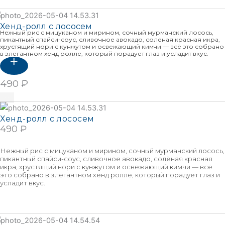
Подробнее
Хенд-ролл с лососем
Нежный рис с мицуканом и мирином, сочный мурманский лосось,
пикантный спайси-соус, сливочное авокадо, солёная красная икра,
хрустящий нори с кунжутом и освежающий кимчи — всё это собрано
в элегантном хенд ролле, который порадует глаз и усладит вкус.
490
₽
В корзину
Хенд-ролл с лососем
490
₽
В КОРЗИНУ
Нежный рис с мицуканом и мирином, сочный мурманский лосось,
пикантный спайси-соус, сливочное авокадо, солёная красная
икра, хрустящий нори с кунжутом и освежающий кимчи — всё
это собрано в элегантном хенд ролле, который порадует глаз и
усладит вкус.
Подробнее