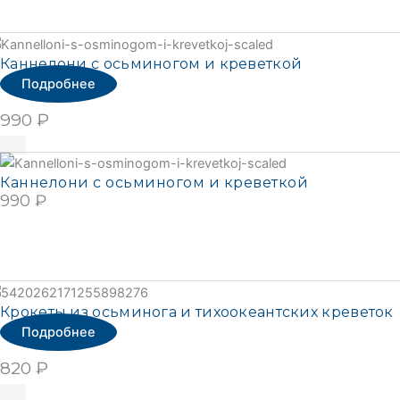
Подробнее
Каннелони с осьминогом и креветкой
Подробнее
990
₽
Подробнее
Каннелони с осьминогом и креветкой
990
₽
ПОДРОБНЕЕ
Подробнее
Крокеты из осьминога и тихоокеантских креветок
Подробнее
820
₽
Подробнее