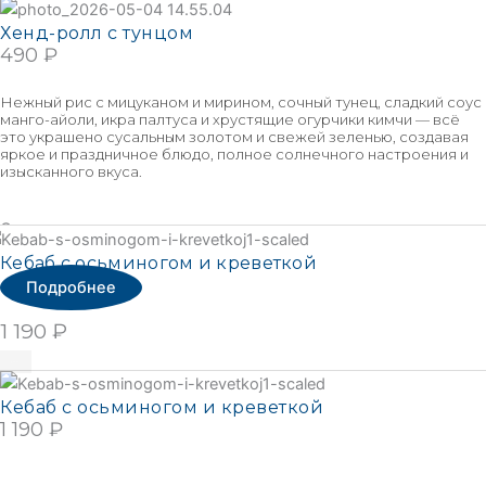
Хенд-ролл с тунцом
490
₽
В КОРЗИНУ
Нежный рис с мицуканом и мирином, сочный тунец, сладкий соус
манго-айоли, икра палтуса и хрустящие огурчики кимчи — всё
это украшено сусальным золотом и свежей зеленью, создавая
яркое и праздничное блюдо, полное солнечного настроения и
изысканного вкуса.
Сезонное меню
Подробнее
Кебаб с осьминогом и креветкой
Подробнее
1 190
₽
Подробнее
Кебаб с осьминогом и креветкой
1 190
₽
ПОДРОБНЕЕ