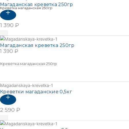
Магаданская креветка 250гр
Креветка магаданская 250гр
1 390
₽
В корзину
Магаданская креветка 250гр
1 390
₽
В КОРЗИНУ
Креветка магаданская 250гр
Подробнее
Креветки магаданские 0,5кг
2 590
₽
В корзину