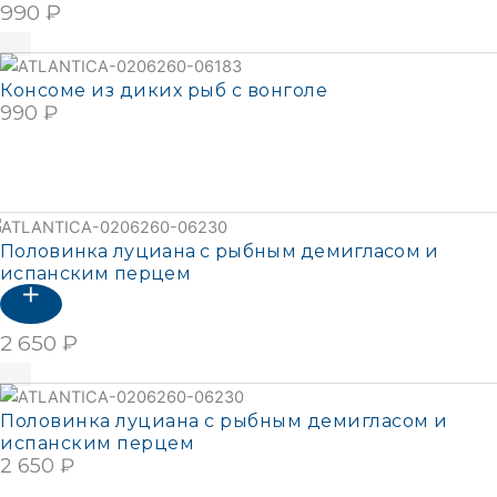
990
₽
В корзину
Консоме из диких рыб с вонголе
990
₽
В КОРЗИНУ
Подробнее
Половинка луциана с рыбным демигласом и
испанским перцем
2 650
₽
В корзину
Половинка луциана с рыбным демигласом и
испанским перцем
2 650
₽
В КОРЗИНУ