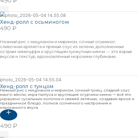
490
₽
В корзину
Хенд-ролл с осьминогом
490
₽
В КОРЗИНУ
Нежный рис с мицуканом и мирином, сочный осьминог,
сливочная кремета и пряный соус из зелени, дополненные
острым чимичурри и хрустящим кунжутным кимчи — это взрыв
вкусов и текстур, вдохновлённый морскими глубинами.
Подробнее
Хенд-ролл с тунцом
Нежный рис с мицуканом и мирином, сочный тунец, сладкий соус
манго-айоли, икра палтуса и хрустящие огурчики кимчи — всё это
украшено сусальным золотом и свежей зеленью, создавая яркое и
праздничное блюдо, полное солнечного настроения и
изысканного вкуса.
490
₽
В корзину